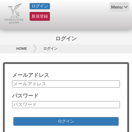
ログイン
HOME
Menu
新規登録
サービス紹介
コラム
ログイン
グループ概要
HOME
ログイン
採用情報
メールアドレス
お問い合わせ
日本人にPR
パスワード
コンサルティング
リサーチ
ログイン