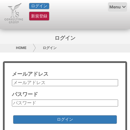
ログイン
HOME
Menu
新規登録
サービス紹介
コラム
ログイン
グループ概要
HOME
ログイン
採用情報
メールアドレス
お問い合わせ
日本人にPR
パスワード
コンサルティング
リサーチ
ログイン