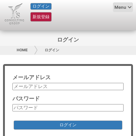
ログイン
HOME
Menu
新規登録
サービス紹介
コラム
ログイン
グループ概要
HOME
ログイン
採用情報
メールアドレス
お問い合わせ
日本人にPR
パスワード
コンサルティング
リサーチ
ログイン