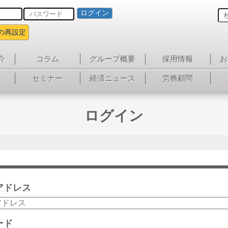
ログイン
の再設定
介
コラム
グループ概要
採用情報
お
セミナー
経済ニュース
労務顧問
ログイン
アドレス
ード