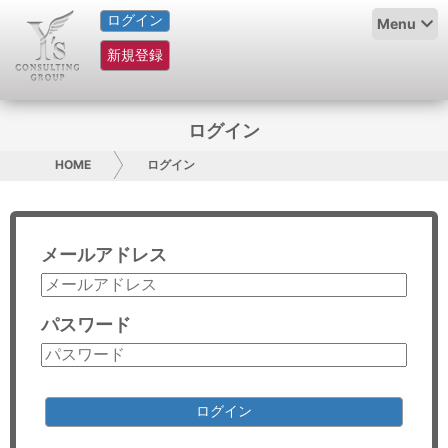
ログイン
HOME
Menu
新規登録
サービス紹介
コラム
ログイン
グループ概要
HOME
ログイン
採用情報
メールアドレス
お問い合わせ
日本人にPR
パスワード
コンサルティング
リサーチ
ログイン