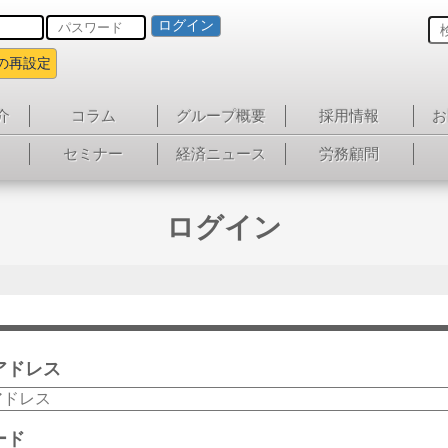
ログイン
の再設定
介
コラム
グループ概要
採用情報
お
セミナー
経済ニュース
労務顧問
ログイン
アドレス
ード