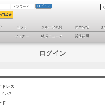
ログイン
の再設定
介
コラム
グループ概要
採用情報
お
セミナー
経済ニュース
労務顧問
ログイン
アドレス
ード