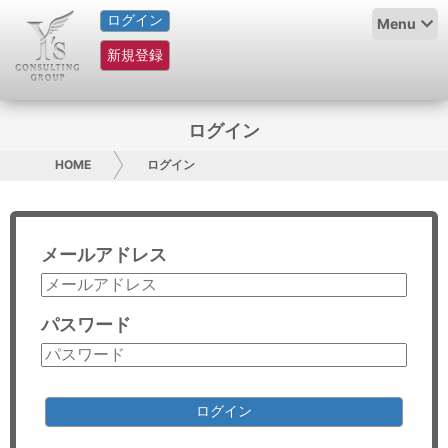
ログイン
HOME
Menu
新規登録
サービス紹介
コラム
ログイン
グループ概要
HOME
ログイン
採用情報
メールアドレス
お問い合わせ
日本人にPR
パスワード
コンサルティング
リサーチ
ログイン