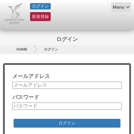
ログイン
HOME
Menu
新規登録
サービス紹介
コラム
ログイン
グループ概要
HOME
ログイン
採用情報
メールアドレス
お問い合わせ
日本人にPR
パスワード
コンサルティング
リサーチ
ログイン