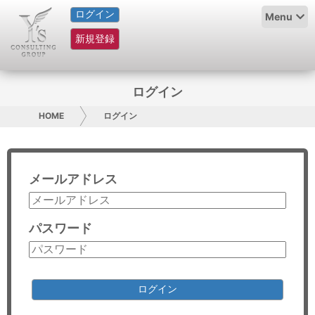
ログイン
HOME
Menu
新規登録
サービス紹介
コラム
ログイン
グループ概要
HOME
ログイン
採用情報
メールアドレス
お問い合わせ
日本人にPR
パスワード
コンサルティング
リサーチ
ログイン