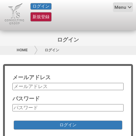
ログイン
HOME
Menu
新規登録
サービス紹介
コラム
ログイン
グループ概要
HOME
ログイン
採用情報
メールアドレス
お問い合わせ
日本人にPR
パスワード
コンサルティング
リサーチ
ログイン