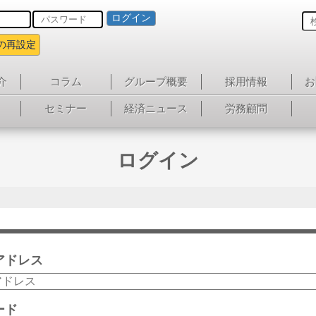
ログイン
の再設定
介
コラム
グループ概要
採用情報
お
セミナー
経済ニュース
労務顧問
ログイン
アドレス
ード