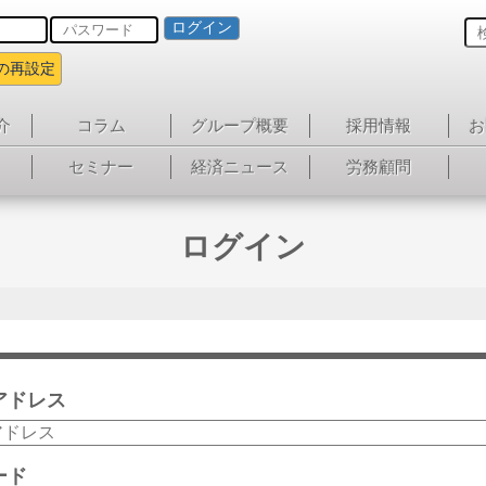
ログイン
の再設定
介
コラム
グループ概要
採用情報
お
セミナー
経済ニュース
労務顧問
ログイン
アドレス
ード