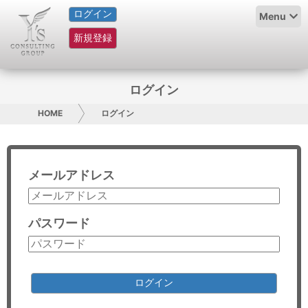
ログイン
HOME
Menu
新規登録
サービス紹介
コラム
ログイン
グループ概要
HOME
ログイン
採用情報
メールアドレス
お問い合わせ
日本人にPR
パスワード
コンサルティング
リサーチ
ログイン