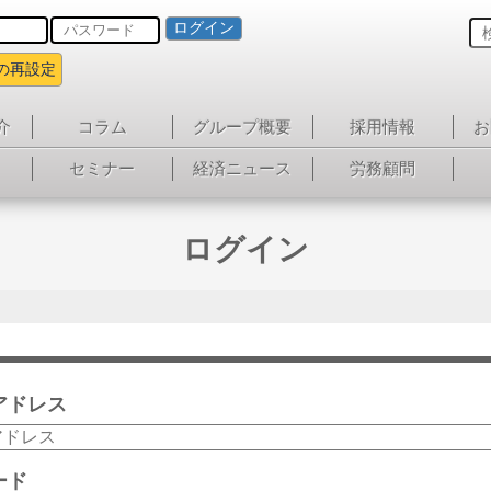
ログイン
の再設定
介
コラム
グループ概要
採用情報
お
セミナー
経済ニュース
労務顧問
ログイン
アドレス
ード