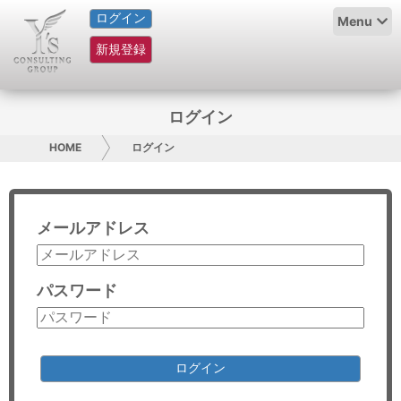
ログイン
HOME
Menu
新規登録
サービス紹介
コラム
ログイン
グループ概要
HOME
ログイン
採用情報
メールアドレス
お問い合わせ
日本人にPR
パスワード
コンサルティング
リサーチ
ログイン