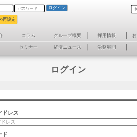
ログイン
の再設定
介
コラム
グループ概要
採用情報
お
セミナー
経済ニュース
労務顧問
ログイン
アドレス
ード