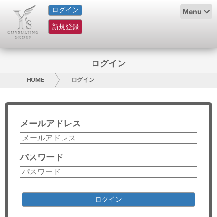
ログイン
HOME
Menu
新規登録
サービス紹介
コラム
ログイン
グループ概要
HOME
ログイン
採用情報
メールアドレス
お問い合わせ
日本人にPR
パスワード
コンサルティング
リサーチ
ログイン