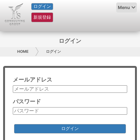
ログイン
HOME
Menu
新規登録
サービス紹介
コラム
ログイン
グループ概要
HOME
ログイン
採用情報
メールアドレス
お問い合わせ
日本人にPR
パスワード
コンサルティング
リサーチ
ログイン