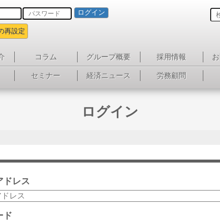
ログイン
の再設定
介
コラム
グループ概要
採用情報
お
セミナー
経済ニュース
労務顧問
ログイン
アドレス
ード