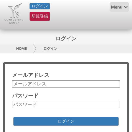
ログイン
HOME
Menu
新規登録
サービス紹介
コラム
ログイン
グループ概要
HOME
ログイン
採用情報
メールアドレス
お問い合わせ
日本人にPR
パスワード
コンサルティング
リサーチ
ログイン