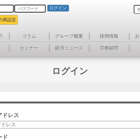
ログイン
の再設定
介
コラム
グループ概要
採用情報
お
セミナー
経済ニュース
労務顧問
ログイン
アドレス
ード