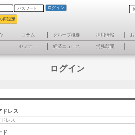
ログイン
の再設定
介
コラム
グループ概要
採用情報
お
セミナー
経済ニュース
労務顧問
ログイン
アドレス
ード