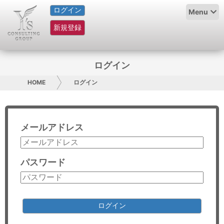
ログイン
HOME
Menu
新規登録
サービス紹介
コラム
ログイン
グループ概要
HOME
ログイン
採用情報
メールアドレス
お問い合わせ
日本人にPR
パスワード
コンサルティング
リサーチ
ログイン