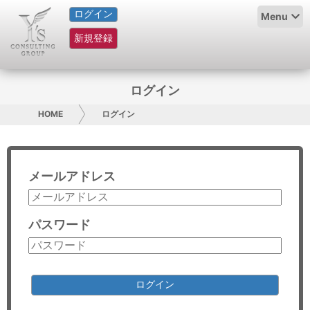
ログイン
HOME
Menu
新規登録
サービス紹介
コラム
ログイン
グループ概要
HOME
ログイン
採用情報
メールアドレス
お問い合わせ
日本人にPR
パスワード
コンサルティング
リサーチ
ログイン