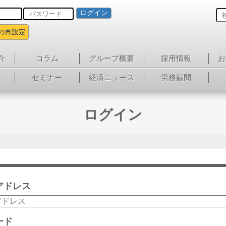
ログイン
の再設定
介
コラム
グループ概要
採用情報
お
セミナー
経済ニュース
労務顧問
ログイン
アドレス
ード