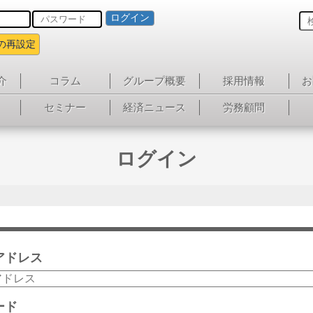
ログイン
の再設定
介
コラム
グループ概要
採用情報
お
セミナー
経済ニュース
労務顧問
ログイン
アドレス
ード