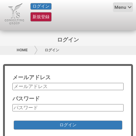
ログイン
HOME
Menu
新規登録
サービス紹介
コラム
ログイン
グループ概要
HOME
ログイン
採用情報
メールアドレス
お問い合わせ
日本人にPR
パスワード
コンサルティング
リサーチ
ログイン