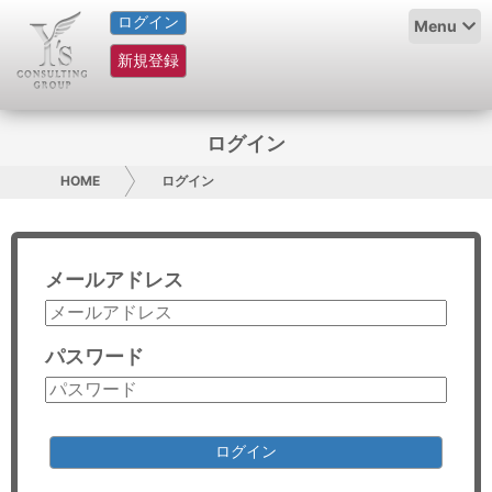
ログイン
HOME
Menu
新規登録
サービス紹介
コラム
ログイン
グループ概要
HOME
ログイン
採用情報
メールアドレス
お問い合わせ
日本人にPR
パスワード
コンサルティング
リサーチ
ログイン