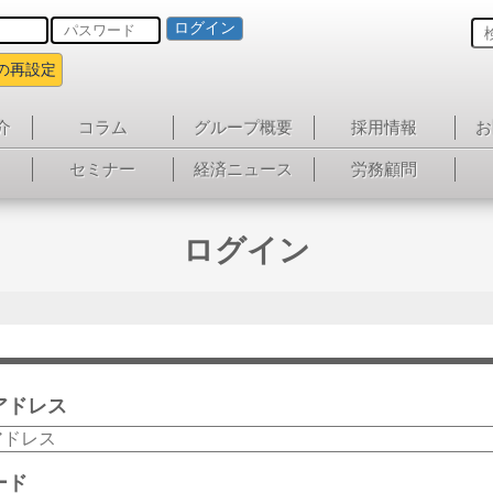
ログイン
の再設定
介
コラム
グループ概要
採用情報
お
セミナー
経済ニュース
労務顧問
ログイン
アドレス
ード