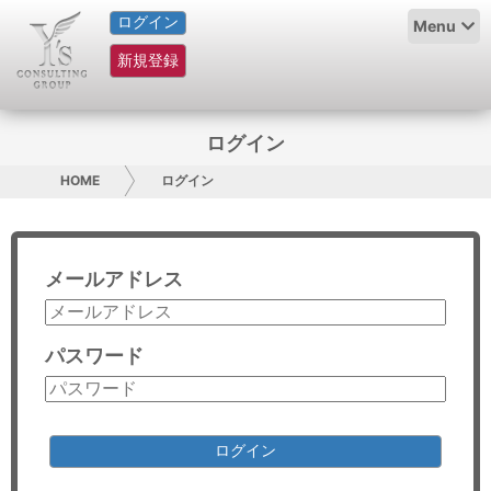
ログイン
HOME
Menu
新規登録
サービス紹介
コラム
ログイン
グループ概要
HOME
ログイン
採用情報
メールアドレス
お問い合わせ
日本人にPR
パスワード
コンサルティング
リサーチ
ログイン