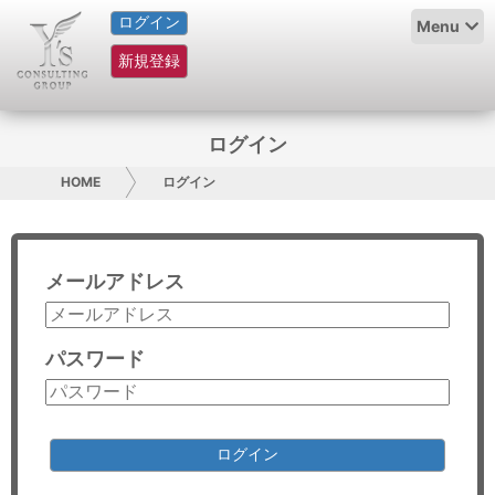
ログイン
HOME
Menu
新規登録
サービス紹介
コラム
ログイン
グループ概要
HOME
ログイン
採用情報
メールアドレス
お問い合わせ
日本人にPR
パスワード
コンサルティング
リサーチ
ログイン