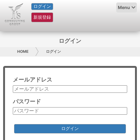
ログイン
HOME
Menu
新規登録
サービス紹介
コラム
ログイン
グループ概要
HOME
ログイン
採用情報
メールアドレス
お問い合わせ
日本人にPR
パスワード
コンサルティング
リサーチ
ログイン