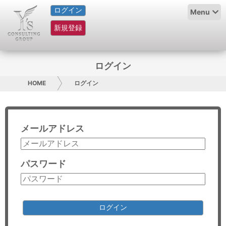
ログイン
HOME
Menu
新規登録
サービス紹介
コラム
ログイン
グループ概要
HOME
ログイン
採用情報
メールアドレス
お問い合わせ
日本人にPR
パスワード
コンサルティング
リサーチ
ログイン