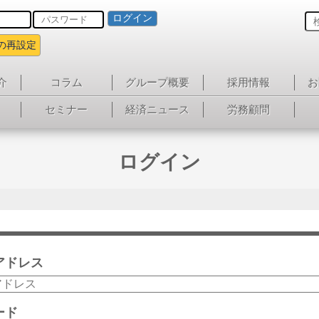
ログイン
の再設定
介
コラム
グループ概要
採用情報
お
セミナー
経済ニュース
労務顧問
ログイン
アドレス
ード