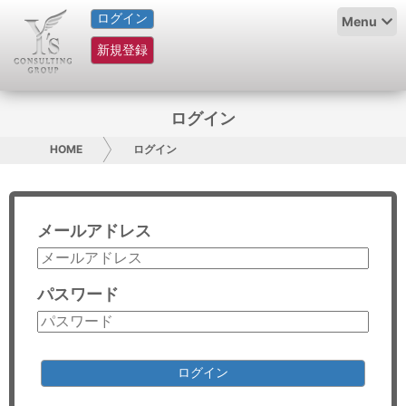
ログイン
HOME
Menu
新規登録
サービス紹介
コラム
ログイン
グループ概要
HOME
ログイン
採用情報
メールアドレス
お問い合わせ
日本人にPR
パスワード
コンサルティング
リサーチ
ログイン