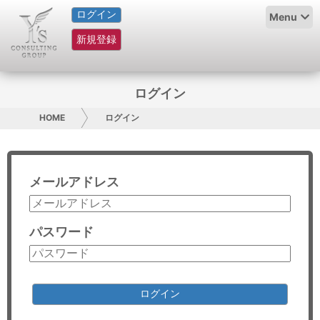
ログイン
HOME
Menu
新規登録
サービス紹介
コラム
ログイン
グループ概要
HOME
ログイン
採用情報
メールアドレス
お問い合わせ
日本人にPR
パスワード
コンサルティング
リサーチ
ログイン