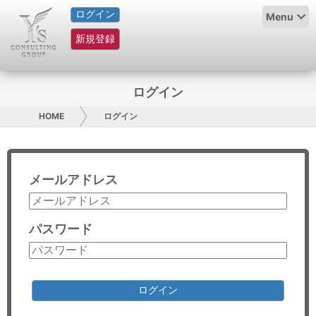
ログイン
HOME
Menu
新規登録
サービス紹介
コラム
ログイン
グループ概要
HOME
ログイン
採用情報
メールアドレス
お問い合わせ
日本人にPR
パスワード
コンサルティング
リサーチ
ログイン