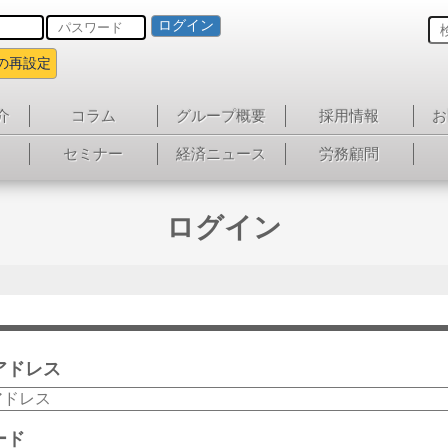
ログイン
の再設定
介
コラム
グループ概要
採用情報
お
セミナー
経済ニュース
労務顧問
ログイン
アドレス
ード