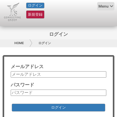
ログイン
HOME
Menu
新規登録
サービス紹介
コラム
ログイン
グループ概要
HOME
ログイン
採用情報
メールアドレス
お問い合わせ
日本人にPR
パスワード
コンサルティング
リサーチ
ログイン