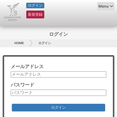
ログイン
HOME
Menu
新規登録
サービス紹介
コラム
ログイン
グループ概要
HOME
ログイン
採用情報
メールアドレス
お問い合わせ
日本人にPR
パスワード
コンサルティング
リサーチ
ログイン