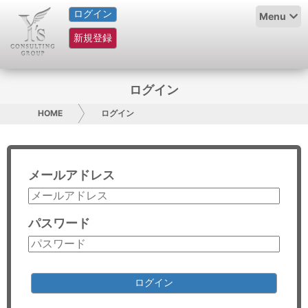
ログイン
HOME
Menu
新規登録
サービス紹介
コラム
ログイン
グループ概要
HOME
ログイン
採用情報
メールアドレス
お問い合わせ
日本人にPR
パスワード
コンサルティング
リサーチ
ログイン