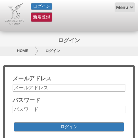
ログイン
HOME
Menu
新規登録
サービス紹介
コラム
ログイン
グループ概要
HOME
ログイン
採用情報
メールアドレス
お問い合わせ
日本人にPR
パスワード
コンサルティング
リサーチ
ログイン