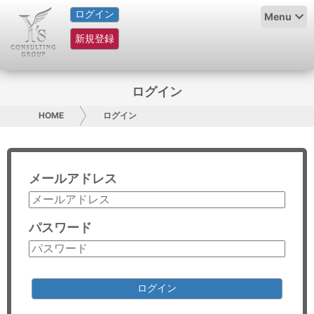
ログイン
HOME
Menu
新規登録
サービス紹介
コラム
ログイン
グループ概要
HOME
ログイン
採用情報
メールアドレス
お問い合わせ
日本人にPR
パスワード
コンサルティング
リサーチ
ログイン