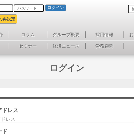
ログイン
の再設定
介
コラム
グループ概要
採用情報
お
セミナー
経済ニュース
労務顧問
ログイン
アドレス
ード