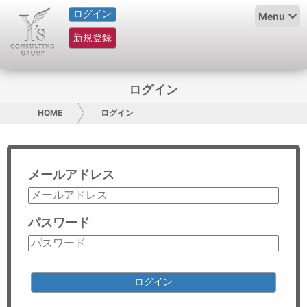
ログイン
HOME
Menu
新規登録
サービス紹介
コラム
ログイン
グループ概要
HOME
ログイン
採用情報
メールアドレス
お問い合わせ
日本人にPR
パスワード
コンサルティング
リサーチ
ログイン