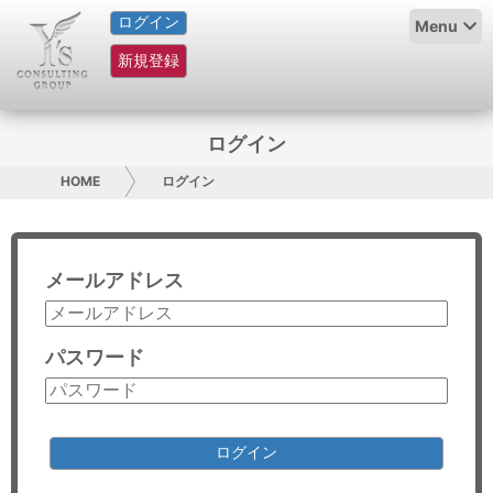
ログイン
HOME
Menu
新規登録
サービス紹介
コラム
ログイン
グループ概要
HOME
ログイン
採用情報
メールアドレス
お問い合わせ
日本人にPR
パスワード
コンサルティング
リサーチ
ログイン