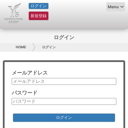
ログイン
HOME
Menu
新規登録
サービス紹介
コラム
ログイン
グループ概要
HOME
ログイン
採用情報
メールアドレス
お問い合わせ
日本人にPR
パスワード
コンサルティング
リサーチ
ログイン