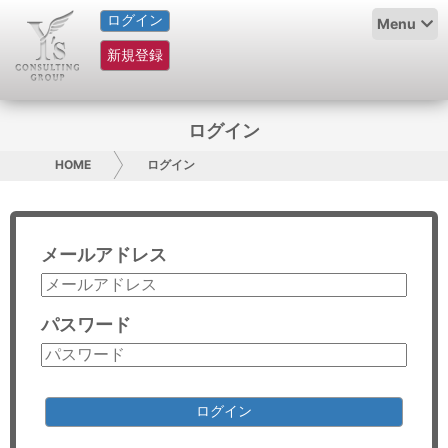
ログイン
HOME
Menu
新規登録
サービス紹介
コラム
ログイン
グループ概要
HOME
ログイン
採用情報
メールアドレス
お問い合わせ
日本人にPR
パスワード
コンサルティング
リサーチ
ログイン