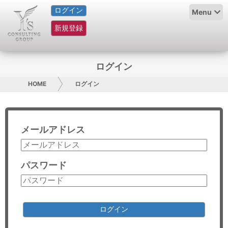
ログイン
HOME
Menu
新規登録
サービス紹介
コラム
ログイン
グループ概要
HOME
ログイン
採用情報
メールアドレス
お問い合わせ
日本人にPR
パスワード
コンサルティング
リサーチ
ログイン